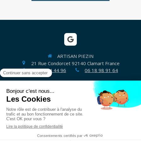
ARTISAN PIEZIN
21 Rue Condorcet
92140
Clamart
France
07 49 24 44 96
06 18 98 91 64
Plan du site
Mentions légales
Création et référencement du site par Simplébo
Site créé grâce à
MAAF