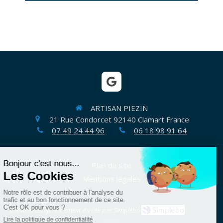
ARTISAN PIEZIN
21 Rue Condorcet
92140
Clamart
France
07 49 24 44 96
06 18 98 91 64
Plan du site
Mentions légales
Création et référencement du site par Simplébo